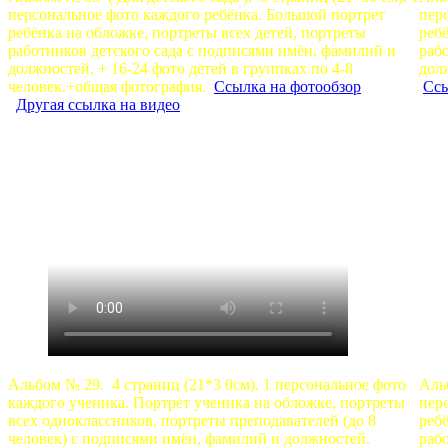
персональное фото каждого ребёнка. Большой портрет
пер
ребёнка на обложке, портреты всех детей, портреты
реб
работников детского сада с подписями имён, фамилий и
раб
должностей. + 16-24 фото детей в группках по 4-8
долж
человек.+общая фотография.
Ссылка на фотообзор
Ссы
Другая ссылка на видео
Альбом № 29. 4 страниц (21*3 0см). 1 персональное фото
Альб
каждого ученика. Портрет ученика на обложке, портреты
пер
всех одноклассников, портреты преподавателей (до 8
реб
человек) с подписями имён, фамилий и должностей.
раб