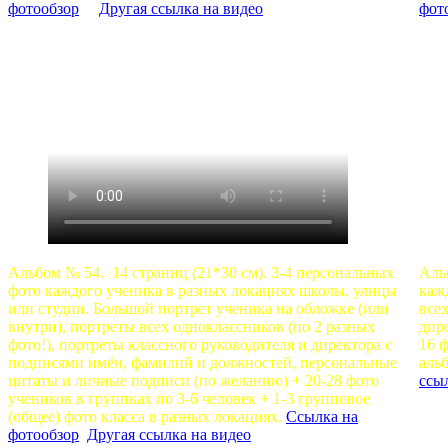
фотообзор
Другая ссылка на видео
фот
Альбом № 54. 14 страниц (21*30 см). 3-4 персональных
Аль
фото каждого ученика в разных локациях школы, улицы
каж
или студии. Большой портрет ученика на обложке (или
все
внутри), портреты всех одноклассников (по 2 разных
дир
фото!), портреты классного руководителя и директора с
16 
подписями имён, фамилий и должностей, персональные
аль
цитаты и личные подписи (по желанию) + 20-28 фото
ссы
учеников в группках по 3-6 человек + 1-3 групповое
(общее) фото класса в разных локациях.
Ссылка на
фотообзор
Другая ссылка на видео