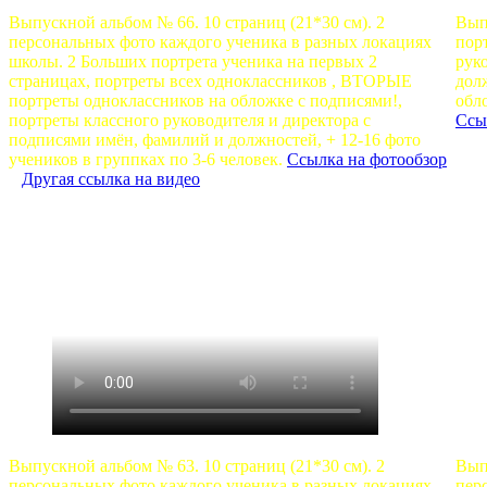
Выпускной альбом № 66. 10 страниц (21*30 см). 2
Вып
персональных фото каждого ученика в разных локациях
пор
школы. 2 Больших портрета ученика на первых 2
рук
страницах, портреты всех одноклассников , ВТОРЫЕ
дол
портреты одноклассников на обложке с подписями!,
обл
портреты классного руководителя и директора с
Ссы
подписями имён, фамилий и должностей, + 12-16 фото
учеников в группках по 3-6 человек.
Ссылка на фотообзор
Другая ссылка на видео
Выпускной альбом № 63. 10 страниц (21*30 см). 2
Вып
персональных фото каждого ученика в разных локациях
пер