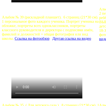
Альб
2 п
Альбом № 39 (раскладной планшет). 6 страниц (21*30 см).
реб
1 персональное фото каждого ученика. Портрет ученика на
ВЫР
обложке, портреты всех одноклассников, портреты
дет
классного руководителя и директора с подписями имён,
18-3
фамилий и должностей + общая фотография или вид
фот
школы.
Ссылка на фотообзор
Другая ссылка на видео
вид
Альбом № 35 ( Для детского сада ). 8 страниц (21*30 см). 1
Альб