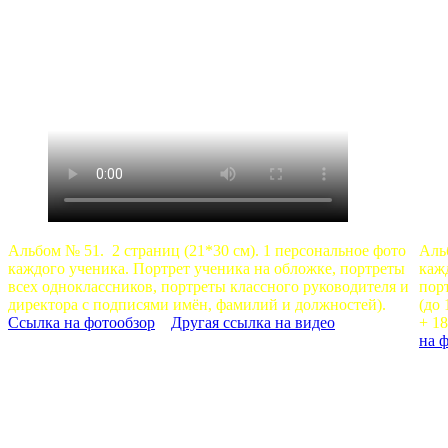
Альбом № 51. 2 страниц (21*30 см). 1 персональное фото
Аль
каждого ученика. Портрет ученика на обложке, портреты
каж
всех одноклассников, портреты классного руководителя и
пор
директора с подписями имён, фамилий и должностей).
(до
Ссылка на фотообзор
Другая ссылка на видео
+ 1
на 