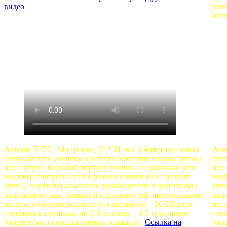
видео
дол
чел
Альбом № 57. 14 страниц (21*30 см). 3-4 персональных
Аль
фото каждого ученика в разных локациях школы, улицы
фот
или студии. Большой портрет ученика на обложке (или
или
внутри), портреты всех одноклассников (по 2 разных
вну
фото!), портреты классного руководителя и директора с
фото
подписями имён, фамилий и должностей, персональные
под
цитаты и личные подписи (по желанию) + 20-28 фото
цит
учеников в группках по 3-6 человек + 1-3 групповое
учен
(общее) фото класса в разных локациях.
Ссылка на
(об