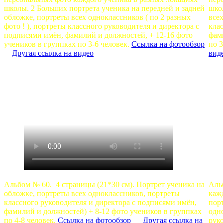
школы. 2 Больших портрета ученика на передней и задней
шко
обложке, портреты всех одноклассников ( по 2 разных
всех
фото ! ), портреты классного руководителя и директора с
кла
подписями имён, фамилий и должностей, + 12-16 фото
фам
учеников в группках по 3-6 человек.
Ссылка на фотообзор
по 3
Другая ссылка на видео
вид
Альбом № 60. 4 страницы (21*30 см). Портрет ученика на
Аль
обложке, портреты всех одноклассников, портреты
каж
классного руководителя и директора с подписями имён,
пор
фамилий и должностей) + 8-12 фото учеников в группках
одно
по 4-8 человек.
Ссылка на фотообзор
Другая ссылка на
рук