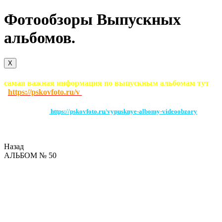
Фотообзоры Выпускных
альбомов.
X
самая важная информация по выпускным альбомам тут
https://pskovfoto.ru/v
По этой ссылке
https://pskovfoto.ru/vypusknye-albomy-videoobzory
можно
посмотреть видеообзоры выпускных альбомов загруженных на этот
сайт. Вследствии этого проблемм с воспроизведением быть не должно
Назад
АЛЬБОМ № 50