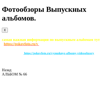
Фотообзоры Выпускных
альбомов.
X
самая важная информация по выпускным альбомам тут
https://pskovfoto.ru/v
По этой ссылке
https://pskovfoto.ru/vypusknye-albomy-videoobzory
можно
посмотреть видеообзоры выпускных альбомов загруженных на этот
сайт. Вследствии этого проблемм с воспроизведением быть не должно
Назад
АЛЬБОМ № 66