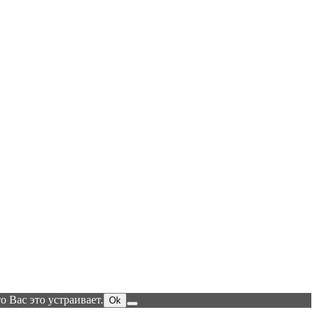
ледствии этого проблемм с воспроизведением быть не должно
 Вас это устраивает.
Ok