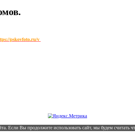
омов.
tps://pskovfoto.ru/v
осмотреть видеообзоры выпускных альбомов загруженных на этот сайт. Вс
а. Если Вы продолжите использовать сайт, мы будем считать что