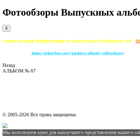
Фотообзоры Выпускных альб
X
самая важная информация по выпускным альбомам тут
ht
По этой ссылке
https://pskovfoto.ru/vypusknye-albomy-videoobzory
можно п
Назад
АЛЬБОМ № 67
© 2005-2026 Все права защищены.
Мы используем куки для наилучшего представления нашего сайт