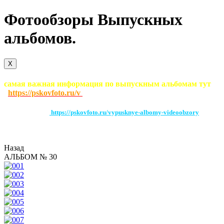
Фотообзоры Выпускных
альбомов.
X
самая важная информация по выпускным альбомам тут
https://pskovfoto.ru/v
По этой ссылке
https://pskovfoto.ru/vypusknye-albomy-videoobzory
можно
посмотреть видеообзоры выпускных альбомов загруженных на этот
сайт. Вследствии этого проблемм с воспроизведением быть не должно
Назад
АЛЬБОМ № 30